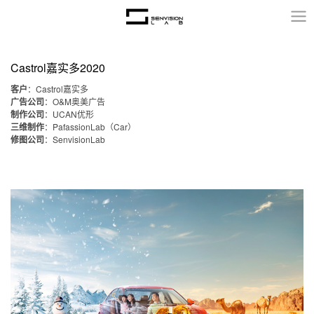
Castrol嘉实多2020
Castrol
客户
：
嘉实多
广告公司
O&M
：
奥美广告
制作公司
UCAN
：
优形
PafassionLab
Car
三维制作
：
（
）
SenvisionLab
修图公司
：